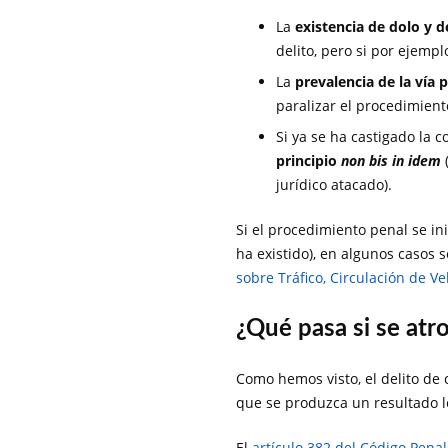
La
existencia de dolo y 
delito, pero si por ejemp
La
prevalencia de la vía 
paralizar el procedimien
Si ya se ha castigado la 
principio
non bis in idem
(
jurídico atacado).
Si el procedimiento penal se in
ha existido), en algunos casos 
sobre Tráfico, Circulación de V
¿Qué pasa si se atr
Como hemos visto, el delito de
que se produzca un resultado le
El
artículo 382 del Código Penal