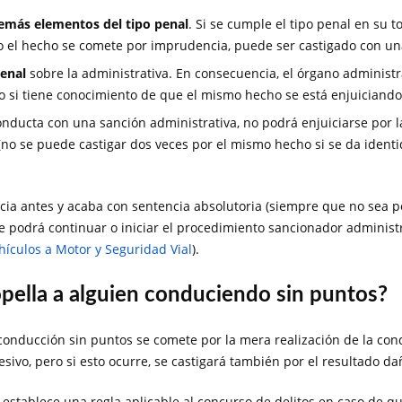
demás elementos del tipo penal
. Si se cumple el tipo penal en su t
lo el hecho se comete por imprudencia, puede ser castigado con un
penal
sobre la administrativa. En consecuencia, el órgano administ
to si tiene conocimiento de que el mismo hecho se está enjuiciand
conducta con una sanción administrativa, no podrá enjuiciarse por l
no se puede castigar dos veces por el mismo hecho si se da identi
icia antes y acaba con sentencia absolutoria (siempre que no sea 
se podrá continuar o iniciar el procedimiento sancionador administr
ehículos a Motor y Seguridad Vial
).
opella a alguien conduciendo sin puntos?
 conducción sin puntos se comete por la mera realización de la c
sivo, pero si esto ocurre, se castigará también por el resultado d
establece una regla aplicable al concurso de delitos en caso de qu