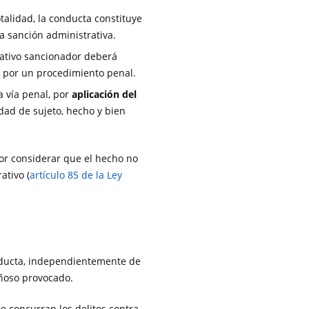
otalidad, la conducta constituye
a sanción administrativa.
rativo sancionador deberá
o por un procedimiento penal.
a vía penal, por
aplicación del
dad de sujeto, hecho y bien
por considerar que el hecho no
ativo (
artículo 85 de la Ley
onducta, independientemente de
añoso provocado.
e concurran los delitos contra